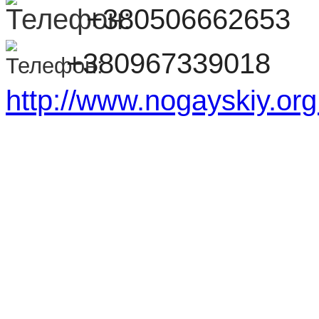
+380506662653
+380967339018
http://www.nogayskiy.org