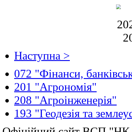
Наступна >
072 "Фінанси, банківськ
201 "Агрономія"
208 "Агроінженерія"
193 "Геодезія та землеу
Офіційний сайт ВСП "Н