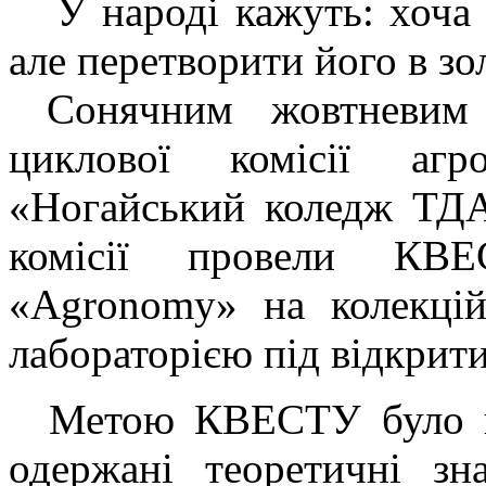
У народі кажуть: хоча з
але перетворити його в з
Сонячним жовтневим 
циклової комісії аг
«Ногайський коледж ТД
комісії провели КВ
«Agronomy» на колекцій
лабораторією під відкрит
Метою КВЕСТУ було пок
одержані теоретичні зн