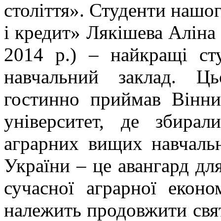
століття». Студенти нашо
і кредит» Лякішева Аліна -
2014 р.) – найкращі ст
навчальний заклад. Ц
гостинно приймав Вінни
університет, де збирал
аграрних вищих навчальн
України – це авангард для
сучасної аграрної екон
належить продовжити свят