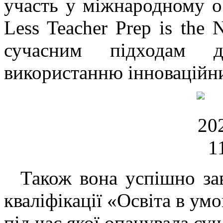
участь у міжнародному о
Less Teacher Prep is the
сучасним підходам 
використанню інноваційни
Також вона успішно за
кваліфікації «Освіта в ум
під час якої опанувала суч