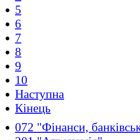
5
6
7
8
9
10
Наступна
Кінець
072 "Фінанси, банківськ