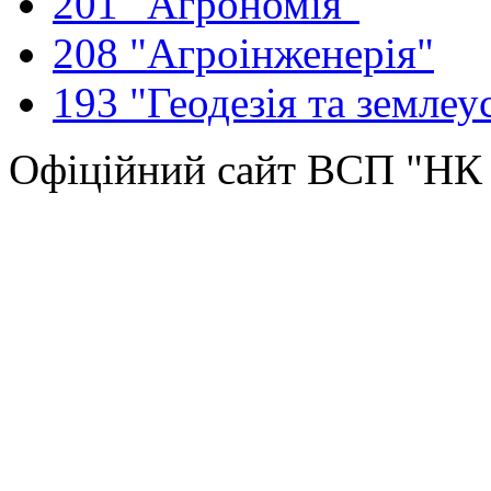
201 "Агрономія"
208 "Агроінженерія"
193 "Геодезія та землеу
Офіційний сайт ВСП "Н