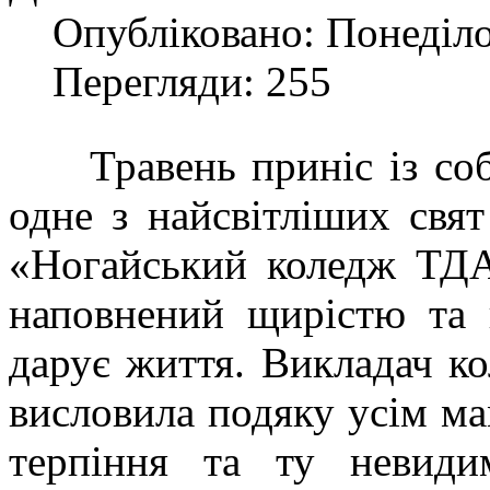
Опубліковано: Понеділо
Перегляди: 255
Травень приніс із собо
одне з найсвітліших св
«Ногайський коледж ТДА
наповнений щирістю та
дарує життя. Викладач ко
висловила подяку усім ма
терпіння та ту невид