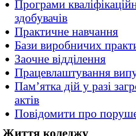
Програми кваліфікаційни
здобувачів
Практичне навчання
Бази виробничих практ
Заочне відділення
Працевлаштування випу
Пам’ятка дій у разі за
актів
Повідомити про поруше
Життя коледжу