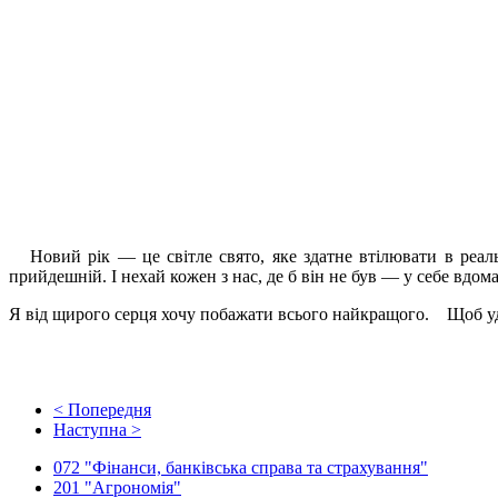
Новий рік — це світле свято, яке здатне втілювати в реаль
прийдешній. І нехай кожен з нас, де б він не був — у себе вдом
Я від щирого серця хочу побажати всього найкращого. Щоб уда
< Попередня
Наступна >
072 "Фінанси, банківська справа та страхування"
201 "Агрономія"