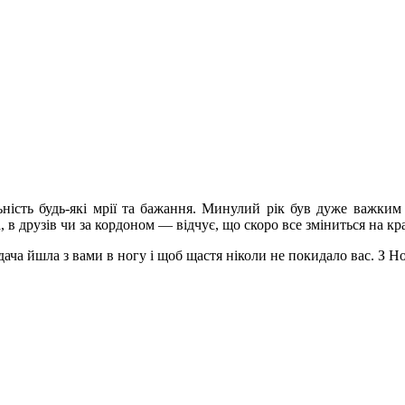
ність будь-які мрії та бажання. Минулий рік був дуже важким 
а, в друзів чи за кордоном — відчує, що скоро все зміниться на кр
ча йшла з вами в ногу і щоб щастя ніколи не покидало вас. З Н