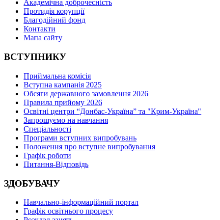
Академічна доброчесність
Протидія корупції
Благодійний фонд
Контакти
Мапа сайту
ВСТУПНИКУ
Приймальна комісія
Вступна кампанія 2025
Обсяги державного замовлення 2026
Правила прийому 2026
Освітні центри “Донбас-Україна” та "Крим-Україна"
Запрошуємо на навчання
Спеціальності
Програми вступних випробувань
Положення про вступне випробування
Графік роботи
Питання-Відповідь
ЗДОБУВАЧУ
Навчально-інформаційний портал
Графік освітнього процесу
Розклад занять