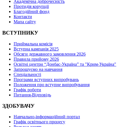
Академічна доброчесність
Протидія корупції
Благодійний фонд
Контакти
Мапа сайту
ВСТУПНИКУ
Приймальна комісія
Вступна кампанія 2025
Обсяги державного замовлення 2026
Правила прийому 2026
Освітні центри “Донбас-Україна” та "Крим-Україна"
Запрошуємо на навчання
Спеціальності
Програми вступних випробувань
Положення про вступне випробування
Графік роботи
Питання-Відповідь
ЗДОБУВАЧУ
Навчально-інформаційний портал
Графік освітнього процесу
Розклад занять