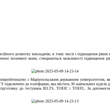
ого розвитку викладачів, в тому числі і підвищення рівня вол
вченні іноземної мови, створюються можливості підвищення р
івробітництво з Маріупольським державним університетом, який
 підключено до платформи, яка містить 30 навчальних курсів дл
ьку, підготовку до тестувань IELTS, TOEIC і TOEFL. За допомо