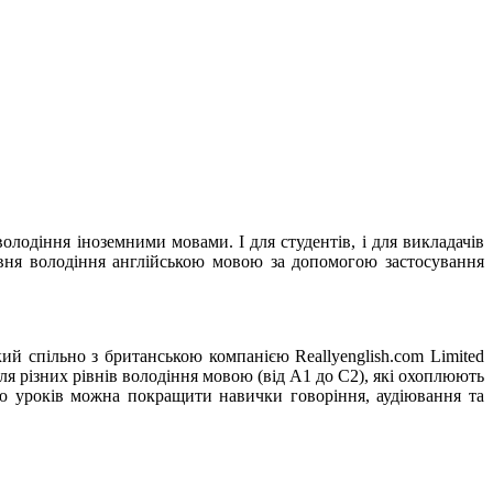
одіння іноземними мовами. І для студентів, і для викладачів
івня володіння англійською мовою за допомогою застосування
 спільно з британською компанією Reallyenglish.com Limited
я різних рівнів володіння мовою (від А1 до С2), які охоплюють
гою уроків можна покращити навички говоріння, аудіювання та