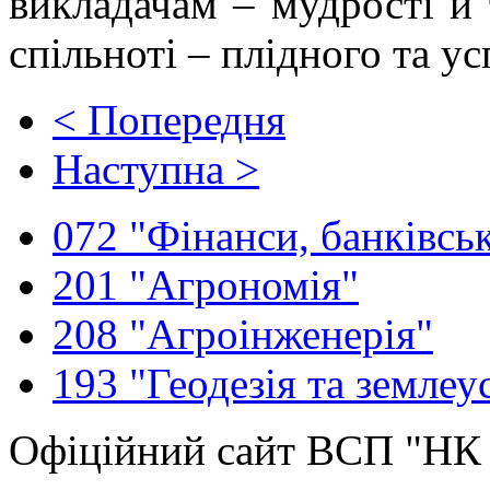
викладачам – мудрості й 
спільноті – плідного та у
< Попередня
Наступна >
072 "Фінанси, банківськ
201 "Агрономія"
208 "Агроінженерія"
193 "Геодезія та землеу
Офіційний сайт ВСП "Н