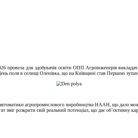
ровела для здобувачів освіти ОПП Агроінженерія викладач а
 День поля в селищі Оленівка, що на Київщині став Першою зупи
а автоматики агропромислового виробництва НААН, що дало мож
гат зміг розкрити свій реальний потенціал, що дає об’єктивну к