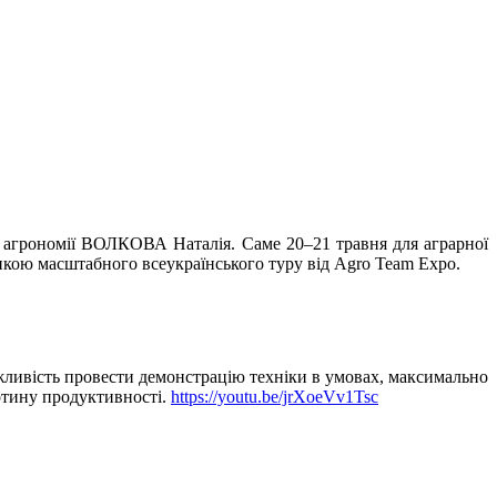
грономії ВОЛКОВА Наталія. Саме 20–21 травня для аграрної
нкою масштабного всеукраїнського туру від Agro Team Expo.
ливість провести демонстрацію техніки в умовах, максимально
артину продуктивності.
https://youtu.be/jrXoeVv1Tsc