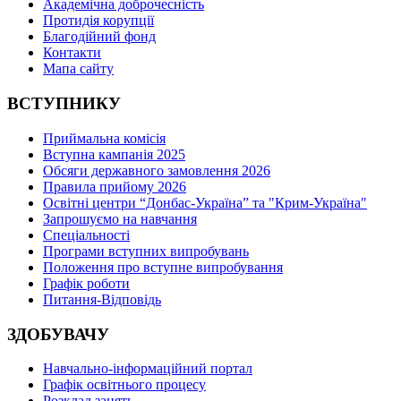
Академічна доброчесність
Протидія корупції
Благодійний фонд
Контакти
Мапа сайту
ВСТУПНИКУ
Приймальна комісія
Вступна кампанія 2025
Обсяги державного замовлення 2026
Правила прийому 2026
Освітні центри “Донбас-Україна” та "Крим-Україна"
Запрошуємо на навчання
Спеціальності
Програми вступних випробувань
Положення про вступне випробування
Графік роботи
Питання-Відповідь
ЗДОБУВАЧУ
Навчально-інформаційний портал
Графік освітнього процесу
Розклад занять