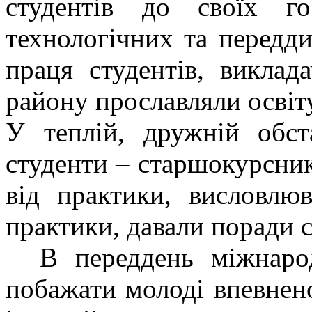
студентів до своїх г
технологічних та передд
праця студентів, виклада
району прославляли освіту
У теплій, дружній обст
студенти – старшокурсни
від практики, висловлю
практики, давали поради 
В переддень міжнародн
побажати молоді впевнен