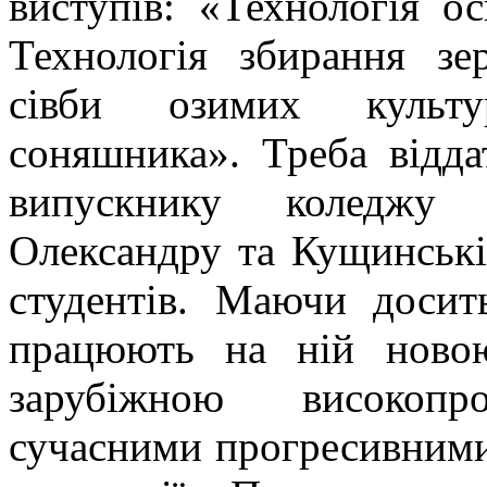
виступів: «Технологія о
Технологія збирання зе
сівби озимих культу
соняшника». Треба відд
випускнику коледжу
Олександру та Кущинські
студентів. Маючи досит
працюють на ній новою
зарубіжною високопр
сучасними прогресивними