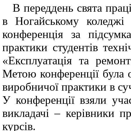
В переддень свята праців
в Ногайському коледжі
конференція за підсумк
практики студентів техні
«Експлуатація та ремо
Метою конференції була о
виробничої практики в су
У конференції взяли учас
викладачі – керівники п
курсів.