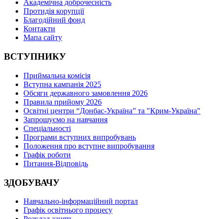
Академічна доброчесність
Протидія корупції
Благодійний фонд
Контакти
Мапа сайту
ВСТУПНИКУ
Приймальна комісія
Вступна кампанія 2025
Обсяги державного замовлення 2026
Правила прийому 2026
Освітні центри “Донбас-Україна” та "Крим-Україна"
Запрошуємо на навчання
Спеціальності
Програми вступних випробувань
Положення про вступне випробування
Графік роботи
Питання-Відповідь
ЗДОБУВАЧУ
Навчально-інформаційний портал
Графік освітнього процесу
Розклад занять