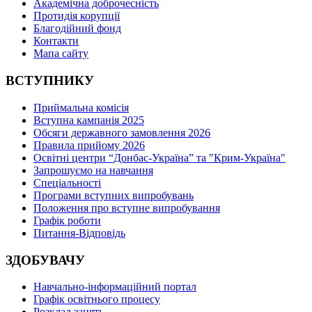
Академічна доброчесність
Протидія корупції
Благодійний фонд
Контакти
Мапа сайту
ВСТУПНИКУ
Приймальна комісія
Вступна кампанія 2025
Обсяги державного замовлення 2026
Правила прийому 2026
Освітні центри “Донбас-Україна” та "Крим-Україна"
Запрошуємо на навчання
Спеціальності
Програми вступних випробувань
Положення про вступне випробування
Графік роботи
Питання-Відповідь
ЗДОБУВАЧУ
Навчально-інформаційний портал
Графік освітнього процесу
Розклад занять