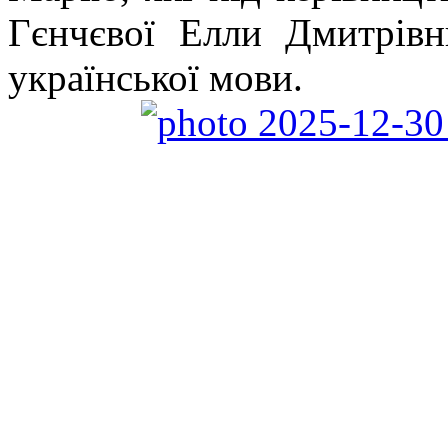
Гєнчєвої Елли Дмитрівн
української мови.