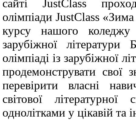
сайті JustClass прохо
олімпіади JustClass «Зим
курсу нашого коледжу 
зарубіжної літератури
олімпіаді із зарубіжної л
продемонструвати свої з
перевірити власні нави
світової літературної
однолітками у цікавій та 