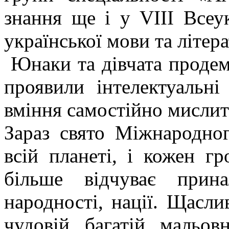
знання ще і у VIII Всеук
української мови та літер
Юнаки та дівчата продем
проявили інтелектуальні 
вміння самостійно мислит
Зараз свято Міжнародно
всій планеті, і кожен г
більше відчуває прин
народності, нації. Щасли
чудовій, багатій, мальов