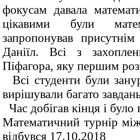
фокусам давала математ
цікавими були матем
запропонував присутнім
Даніїл. Всі з захопле
Піфагора, яку першим роз
Всі студенти були зануре
вирішували багато завдань 
Час добігав кінця і було 
Математичний турнір між
відбувся 17.10.2018