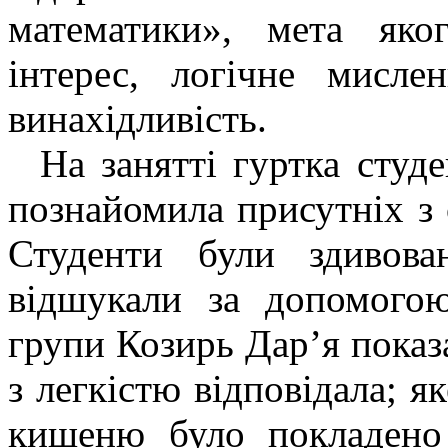
математики», мета яко
інтерес, логічне мислен
винахідливість.
На занятті гуртка студ
познайомила присутніх з 
Студенти були здивов
відшукали за допомогою
групи Козирь Дар’я показ
з легкістю відповідала; я
кишеню було покладено 