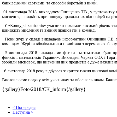
банківськими картками, та способи боротьби з ними.
01 листопада 2018, викладачем Онищенко Т.В., у гуртожитку бу
мислення, швидкість при пошуку правильних відповідей на різ
У «Конкурсі капітанів» учасники показали високий рівень знан
швидкість мислення та вміння працювати в команді.
Поки журі у складі викладачів інформатики Онищенко Т.В. т
командам.
Журі та вболівальники привітали з перемогою збірну
5 листопада 2018 викладачами фізики і математики було про
фізиків і математиків України». Викладачі Черкез О.О. і Гор
зробили висновок, що вивчення цих предметів є дуже важливим
6 листопада 2018 року відбулося закриття тижня циклової ком
Висловлюємо подяку всім учасникам та вболівальникам. Бажаємо 
{gallery}Foto/2018/CK_inform{/gallery}
< Попередня
Наступна >