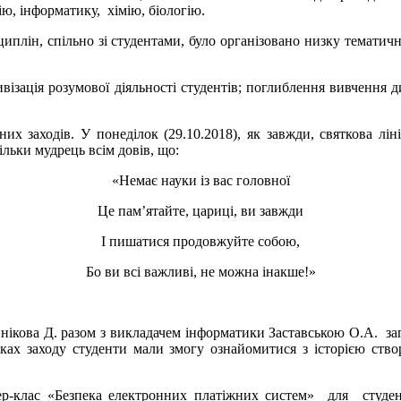
ію, інформатику, хімію, біологію.
ін, спільно зі студентами, було організовано низку тематичних
ізація розумової діяльності студентів; поглиблення вивчення ди
х заходів. У понеділок (29.10.2018), як завжди, святкова лінійк
ільки мудрець всім довів, що:
«Немає науки із вас головної
Це пам’ятайте, цариці, ви завжди
І пишатися продовжуйте собою,
Бо ви всі важливі, не можна інакше!»
нікова Д. разом з викладачем інформатики Заставською О.А. за
мках заходу студенти мали змогу ознайомитися з історією ство
-клас «Безпека електронних платіжних систем» для студенті