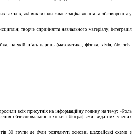
 заходів, які викликали жваве зацікавлення та обговорення у
сциплін; творче сприйняття навчального матеріалу; інтеграція
а, на якій п’ять цариць (математика, фізика, хімія, біологія,
просили всіх присутніх на інформаційну годину на тему: «Роль
рення обчислювальної техніки і біографіями видатних учених
в 30 групи де були розглянуті основні шахрайські схеми з