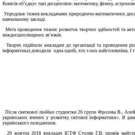
Комісія об’єднує такі дисципліни: математику, фізику, астроном
Упродовж тижня викладачами природничо-математичних дисципл
навчальному закладі.
Мета проведення тижня: розвиток творчих здібностей та актив
міждисциплінарних зв’язків.
Творчо підійшли викладачі до організації та проведення різни
інформатика) доводили одна одній, хто з них найголовніша. І т
Після святкової лінійки студентки 26 групи Фролова В., Алей
українських вчених у розвитку світової інформатики». В ра
українського походження.
29 жовтня 2018 викладач ІСТФ Столяр Г.В. провів майстер