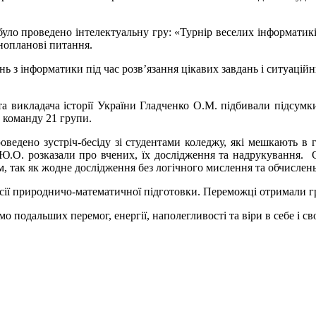
ло проведено інтелектуальну гру: «Турнір веселих інформатиків»
нопланові питання.
ь з інформатики під час розв’язання цікавих завдань і ситуацій
а викладача історії України Гладченко О.М. підбивали підсумк
 команду 21 групи.
ведено зустріч-бесіду зі студентами коледжу, які мешкають в 
а Ю.О. розказали про вчених, їх дослідження та надрукування. 
, так як жодне дослідження без логічного мислення та обчислен
ісії природничо-математичної підготовки. Переможці отримали г
подальших перемог, енергії, наполегливості та віри в себе і св