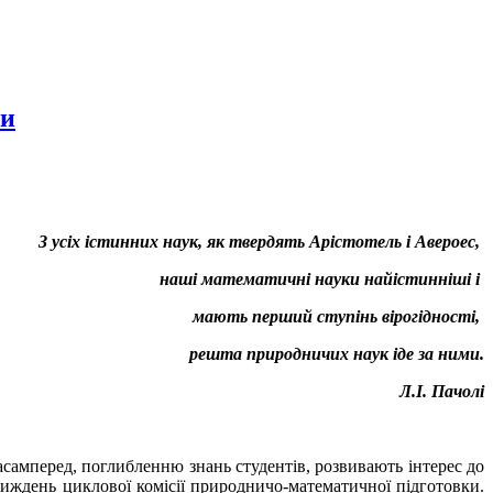
ки
З усіх істинних наук, як твердять Арістотель і Авероес,
наші математичні науки найістинніші і
мають перший ступінь вірогідності,
решта природничих наук іде за ними.
Л.І. Пачолі
амперед, поглибленню знань студентів, розвивають інтерес до
иждень циклової комісії природничо-математичної підготовки.