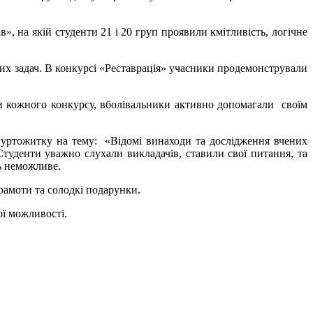
, на якій студенти 21 і 20 груп проявили кмітливість, логічне
них задач. В конкурсі «Реставрація» учасники продемонстрували
и кожного конкурсу, вболівальники активно допомагали своїм
гуртожитку на тему: «Відомі винаходи та дослідження вчених
Студенти уважно слухали викладачів, ставили свої питання, та
ь неможливе.
рамоти та солодкі подарунки.
ої можливості.