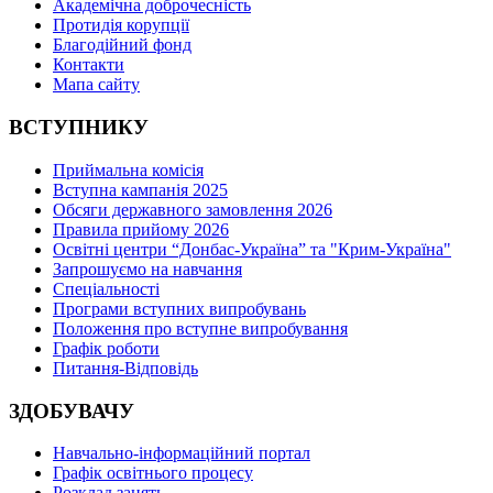
Академічна доброчесність
Протидія корупції
Благодійний фонд
Контакти
Мапа сайту
ВСТУПНИКУ
Приймальна комісія
Вступна кампанія 2025
Обсяги державного замовлення 2026
Правила прийому 2026
Освітні центри “Донбас-Україна” та "Крим-Україна"
Запрошуємо на навчання
Спеціальності
Програми вступних випробувань
Положення про вступне випробування
Графік роботи
Питання-Відповідь
ЗДОБУВАЧУ
Навчально-інформаційний портал
Графік освітнього процесу
Розклад занять