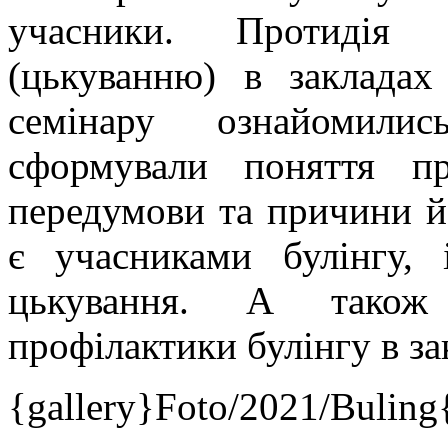
учасники. Протидія 
(цькуванню) в закладах
семінару ознайомили
сформували поняття п
передумови та причини йо
є учасниками булінгу,
цькування. А також
профілактики булінгу в за
{gallery}Foto/2021/Buling{