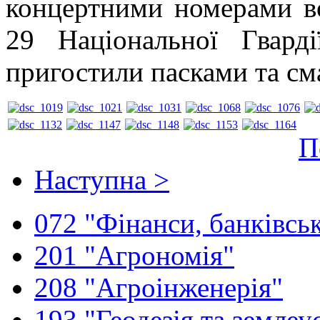
концертними номерами во
29 Національної Гвард
пригостили пасками та см
П
Наступна >
072 "Фінанси, банківськ
201 "Агрономія"
208 "Агроінженерія"
193 "Геодезія та землеу