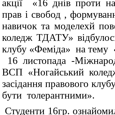
акції «16 днів проти на
прав і свобод , формуван
навичок та моделеxй п
коледж ТДАТУ» відбулос
клубу «Феміда» на тему 
16 листопада -Міжнаро
ВСП «Ногайський коле
засідання правового клу
бути толерантними».
Студенти 16гр. ознайомил