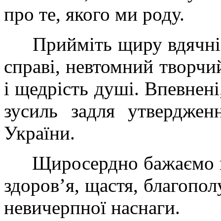
про те, якого ми роду.
Прийміть щиру вдячніст
справі, невтомний творчи
і щедрість душі. Впевнені
зусиль задля утверджен
України.
Щиросердно бажаємо вам
здоров’я, щастя, благопол
невичерпної наснаги.