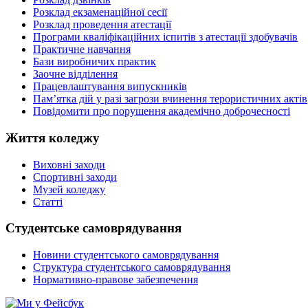
Розклад екзаменаційної сесії
Розклад проведення атестації
Програми кваліфікаційних іспитів з атестації здобувачів
Практичне навчання
Бази виробничих практик
Заочне відділення
Працевлаштування випускників
Пам’ятка дій у разі загрози вчинення терористичних актів
Повідомити про порушення академічно доброчесності
Життя коледжу
Виховні заходи
Спортивні заходи
Музей коледжу
Статті
Студентське самоврядування
Новини студентського самоврядування
Структура студентського самоврядування
Нормативно-правове забезпечення