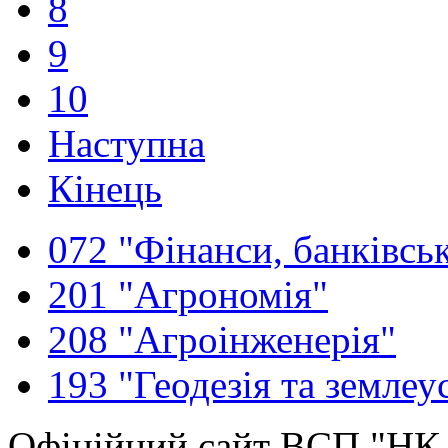
8
9
10
Наступна
Кінець
072 "Фінанси, банківськ
201 "Агрономія"
208 "Агроінженерія"
193 "Геодезія та землеу
Офіційний сайт ВСП "Н