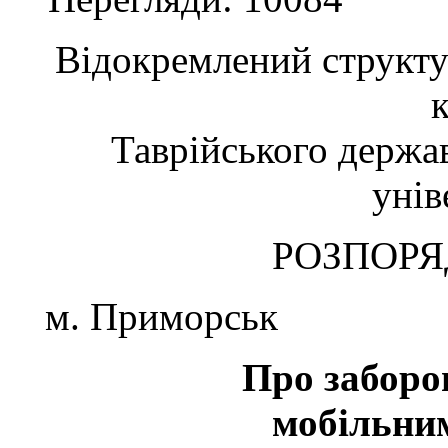
Відокремлений структу
Таврійського держа
унів
РОЗПОРЯ
м. Приморськ ві
Про заборо
мобільни