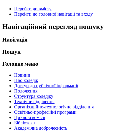
Перейти до вмісту
Перейти до головної навігації та входу
Навігаційний перегляд пошуку
Навігація
Пошук
Головне меню
Новини
Про коледж
Доступ до публічної інформації
Положення
Структура коледжу
Технічне відділення
Організаційно-технологічне відділення
Освітньо-професійні програми
Циклові комісії
Бібліотека
Академічна доброчесність