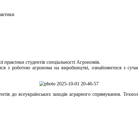
рактики
ної практики студентів спеціальності Агрономія.
ся з роботою агронома на виробництві, ознайомитися з сучас
нтів до всеукраїнських заходів аграрного спрямування. Техн