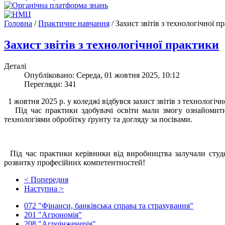
Головна
/
Практичне навчання
/
Захист звітів з технологічної п
Захист звітів з технологічної практики
Деталі
Опубліковано: Середа, 01 жовтня 2025, 10:12
Перегляди: 341
1 жовтня 2025 р. у коледжі відбувся захист звітів з технологіч
Під час практики здобувачі освіти мали змогу ознайомити
технологіями обробітку ґрунту та догляду за посівами.
Під час практики керівники від виробництва залучали студе
розвитку професійних компетентностей!
< Попередня
Наступна >
072 "Фінанси, банківська справа та страхування"
201 "Агрономія"
208 "Агроінженерія"