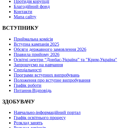
Протидія корупції
Благодійний фонд
Контакти
Мапа сайту
ВСТУПНИКУ
Приймальна комісія
Вступна кампанія 2025
Обсяги державного замовлення 2026
Правила прийому 2026
Освітні центри “Донбас-Україна” та "Крим-Україна"
Запрошуємо на навчання
Спеціальності
Програми вступних випробувань
Положення про вступне випробування
Графік роботи
Питання-Відповідь
ЗДОБУВАЧУ
Навчально-інформаційний портал
Графік освітнього процесу
Розклад занять
Розклад дзвінків