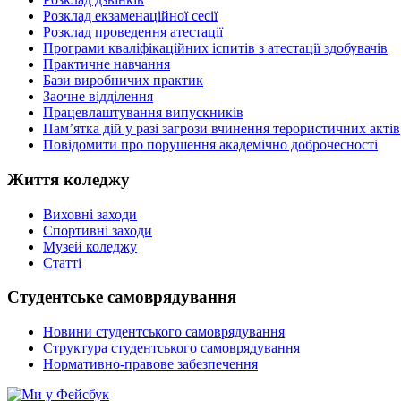
Розклад екзаменаційної сесії
Розклад проведення атестації
Програми кваліфікаційних іспитів з атестації здобувачів
Практичне навчання
Бази виробничих практик
Заочне відділення
Працевлаштування випускників
Пам’ятка дій у разі загрози вчинення терористичних актів
Повідомити про порушення академічно доброчесності
Життя коледжу
Виховні заходи
Спортивні заходи
Музей коледжу
Статті
Студентське самоврядування
Новини студентського самоврядування
Структура студентського самоврядування
Нормативно-правове забезпечення