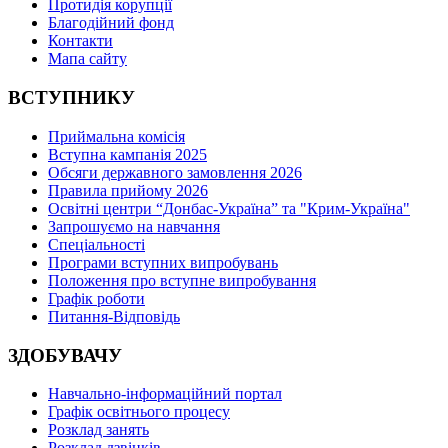
Протидія корупції
Благодійний фонд
Контакти
Мапа сайту
ВСТУПНИКУ
Приймальна комісія
Вступна кампанія 2025
Обсяги державного замовлення 2026
Правила прийому 2026
Освітні центри “Донбас-Україна” та "Крим-Україна"
Запрошуємо на навчання
Спеціальності
Програми вступних випробувань
Положення про вступне випробування
Графік роботи
Питання-Відповідь
ЗДОБУВАЧУ
Навчально-інформаційний портал
Графік освітнього процесу
Розклад занять
Розклад дзвінків