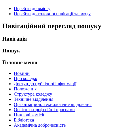
Перейти до вмісту
Перейти до головної навігації та входу
Навігаційний перегляд пошуку
Навігація
Пошук
Головне меню
Новини
Про коледж
Доступ до публічної інформації
Положення
Структура коледжу
Технічне відділення
Організаційно-технологічне відділення
Освітньо-професійні програми
Циклові комісії
Бібліотека
Академічна доброчесність