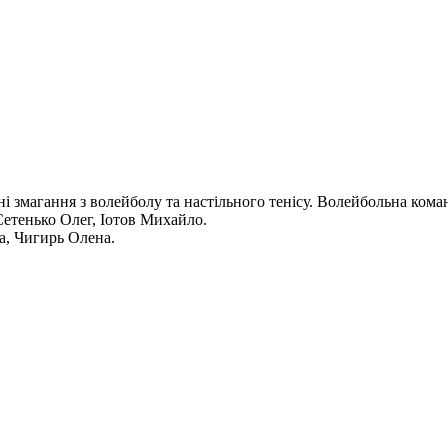
вні змагання з волейболу та настільного тенісу. Волейбольна ко
етенько Олег, Іотов Михайло.
а, Чигирь Олена.