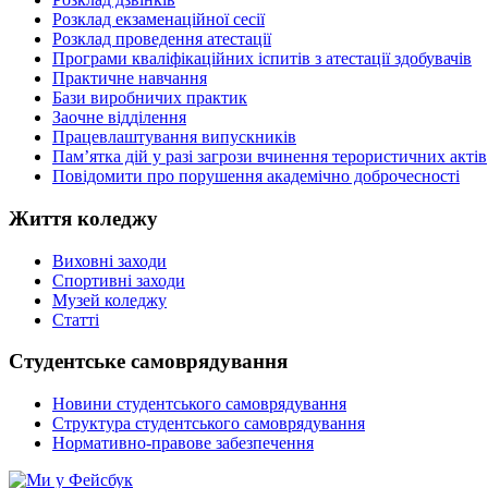
Розклад екзаменаційної сесії
Розклад проведення атестації
Програми кваліфікаційних іспитів з атестації здобувачів
Практичне навчання
Бази виробничих практик
Заочне відділення
Працевлаштування випускників
Пам’ятка дій у разі загрози вчинення терористичних актів
Повідомити про порушення академічно доброчесності
Життя коледжу
Виховні заходи
Спортивні заходи
Музей коледжу
Статті
Студентське самоврядування
Новини студентського самоврядування
Структура студентського самоврядування
Нормативно-правове забезпечення