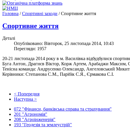
Головна
/
Спортивні заходи
/
Спортивне життя
Спортивне життя
Деталі
Опубліковано: Вівторок, 25 листопада 2014, 10:43
Перегляди: 1957
20-21 листопада 2014 року в м. Василівка відбудбулися спорти
Буга Антон, Драгнєв Віктор, Корж Артем, Арабаджи Максим, С
Тенісна команда: Андрусенко Олександр, Ангеловський Микит
Керівники: Степанова С.М., Парібік С.Я., Єрмакова С.І.
< Попередня
Наступна >
072 "Фінанси, банківська справа та страхування"
201 "Агрономія"
208 "Агроінженерія"
193 "Геодезія та землеустрій"