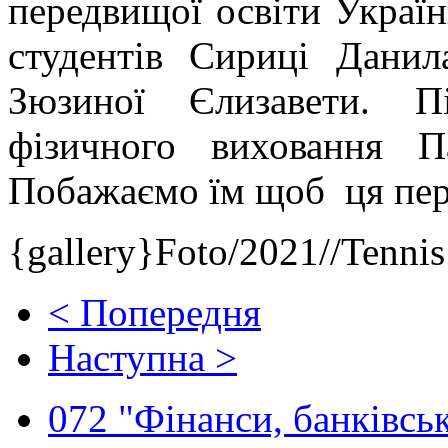
передвищої освіти України
студентів Сириці Дани
Зюзиної Єлизавети. П
фізичного виховання П
Побажаємо їм щоб ця пер
{gallery}Foto/2021//Tennis
< Попередня
Наступна >
072 "Фінанси, банківськ