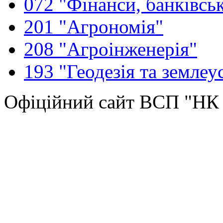
072 "Фінанси, банківськ
201 "Агрономія"
208 "Агроінженерія"
193 "Геодезія та землеу
Офіційний сайт ВСП "Н