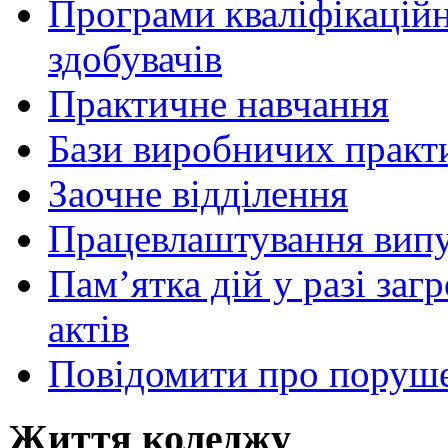
Програми кваліфікаційни
здобувачів
Практичне навчання
Бази виробничих практ
Заочне відділення
Працевлаштування випу
Пам’ятка дій у разі за
актів
Повідомити про поруше
Життя коледжу