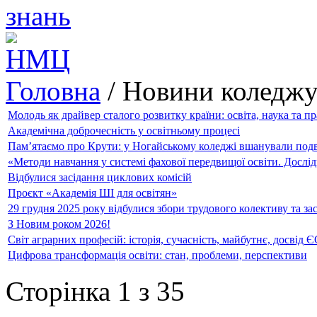
Головна
/
Новини коледж
Молодь як драйвер сталого розвитку країни: освіта, наука та п
Академічна доброчесність у освітньому процесі
Пам’ятаємо про Крути: у Ногайському коледжі вшанували подв
«Методи навчання у системі фахової передвищої освіти. Дослі
Відбулися засідання циклових комісій
Проєкт «Академія ШІ для освітян»
29 грудня 2025 року відбулися збори трудового колективу та за
З Новим роком 2026!
Світ аграрних професій: історія, сучасність, майбутнє, досвід 
Цифрова трансформація освіти: стан, проблеми, перспективи
Сторінка 1 з 35