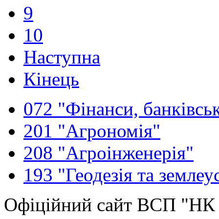
9
10
Наступна
Кінець
072 "Фінанси, банківськ
201 "Агрономія"
208 "Агроінженерія"
193 "Геодезія та землеу
Офіційний сайт ВСП "Н