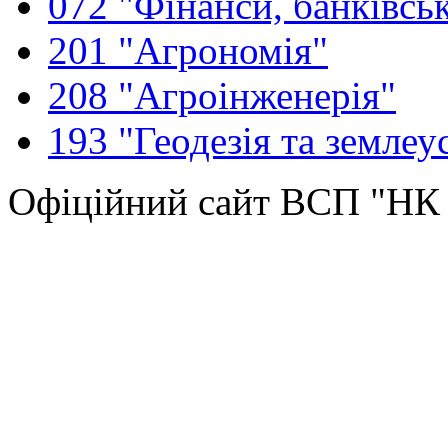
072 "Фінанси, банківськ
201 "Агрономія"
208 "Агроінженерія"
193 "Геодезія та землеу
Офіційний сайт ВСП "Н