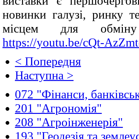
виставки є першочерго
новинки галузі, ринку т
місцем для обмін
https://youtu.be/cQt-AzZm
< Попередня
Наступна >
072 "Фінанси, банківськ
201 "Агрономія"
208 "Агроінженерія"
193 "Геодезія та землеу