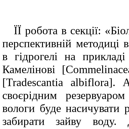
ЇЇ робота в секції: «Біо
перспективній методиці 
в гідрогелі на приклад
Камелінові [Commelinacea
[Tradescantia albiflora]
своєрідним резервуаро
вологи буде насичувати 
забирати зайву воду.