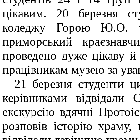
цікавим. 20 березня с
коледжу Горою Ю.О. т
приморський краєзнав
проведено дуже цікаву й 
працівникам музею за уваг
21 березня студенти ци
керівниками відвідали 
екскурсію вдячні Протоі
розповів історію храму, 
відвідали дзвіницю храму.