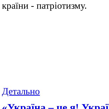
країни - патріотизму.
Детально
«Україна – це я! Украї