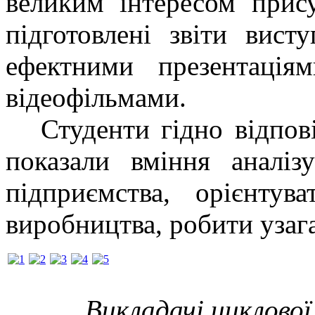
великим інтересом прису
підготовлені звіти вист
ефектними презентація
відеофільмами.
Студенти гідно відповід
показали вміння аналізу
підприємства, орієнтув
виробництва, робити узаг
Викладачі циклової