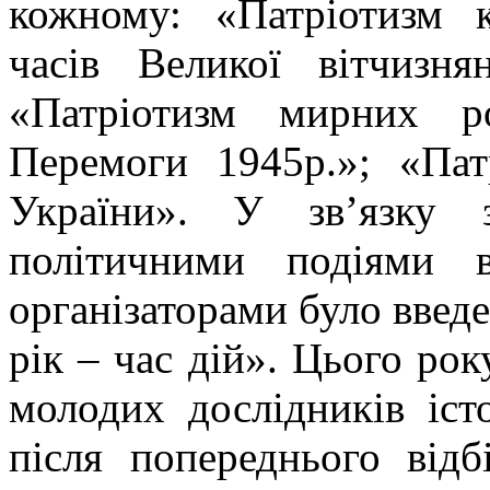
кожному: «Патріотизм к
часів Великої вітчизня
«Патріотизм мирних р
Перемоги 1945р.»; «Пат
України». У зв’язку 
політичними подіями 
організаторами було введ
рік – час дій». Цього ро
молодих дослідників іст
після попереднього від