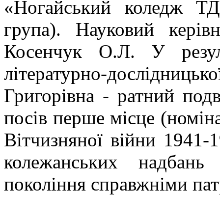
«Ногайський коледж Т
група). Науковий керів
Косенчук О.Л. У резул
літературно-дослідницьк
Григорівна - ратний под
посів перше місце (номіна
Вітчизняної війни 1941-
колежанських надбань
покоління справжніми пат