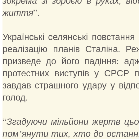
зокрема зі зброєю в руках, в
життя
”.
Українські селянські повстання 
реалізацію планів Сталіна. Р
призведе до його падіння: ад
протестних виступів у СРСР п
завдав страшного удару у відпо
голод.
“
Згадуючи мільйони жертв цьо
пом’янути тих, хто до останн