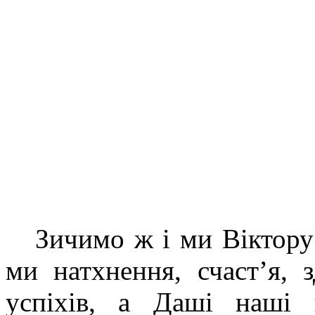
Зичимо ж і ми Віктору
ми натхнення, счаст’я, 
успіхів, а Даші наші