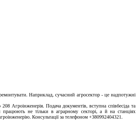
 ремонтувати. Наприклад, сучасний агросектор - це надпотужні
08 Агроінженерія. Подача документів, вступна співбесіда та
и працюють не тільки в аграрному секторі, а й на станціях
 агроінженерію. Консультації за телефоном +380992404321.