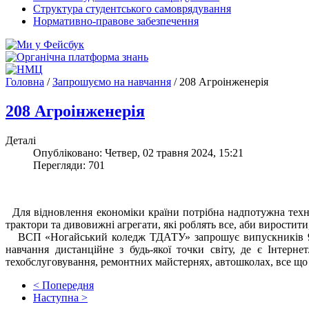
Структура студентського самоврядування
Нормативно-правове забезпечення
Головна
/
Запрошуємо на навчання
/
208 Агроінженерія
208 Агроінженерія
Деталі
Опубліковано: Четвер, 02 травня 2024, 15:21
Перегляди: 701
Для відновлення економіки країни потрібна надпотужна технік
трактори та дивовижні агрегати, які роблять все, аби виростити,
ВСП «Ногайський коледж ТДАТУ» запрошує випускників 9, 11 
навчання дистанційне з будь-якої точки світу, де є Інтер
техобслуговування, ремонтних майстернях, автошколах, все що п
< Попередня
Наступна >