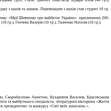
джу з шахів та шашок. Переможцем з шахів став студент 10 гр.
тему: «Мрії Шевченко про майбутнє України» присвячених 200-
 гр.), Генчева Валерія (10 гр.), Ткаченко Наталія (16 гр.).
ю, Скоробагатько Аннетою, Кухаревем Василем, Красовським
нта та майбутнього спеціаліста; літературної вікторини «Життя
в президентом» та конкурсу «Світ моїх захоплень ».