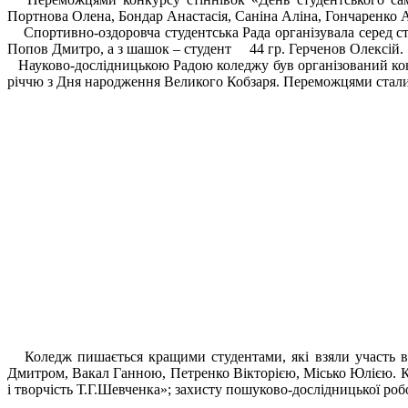
Портнова Олена, Бондар Анастасія, Саніна Аліна, Гончаренко Ана
Спортивно-оздоровча студентська Рада організувала серед сту
Попов Дмитро, а з шашок – студент 44 гр. Герченов Олексій.
Науково-дослідницькою Радою коледжу був організований конк
річчю з Дня народження Великого Кобзаря. Переможцями стали Воль
Коледж пишається кращими студентами, які взяли участь в
Дмитром, Вакал Ганною, Петренко Вікторією, Місько Юлією. Кон
і творчість Т.Г.Шевченка»; захисту пошуково-дослідницької ро