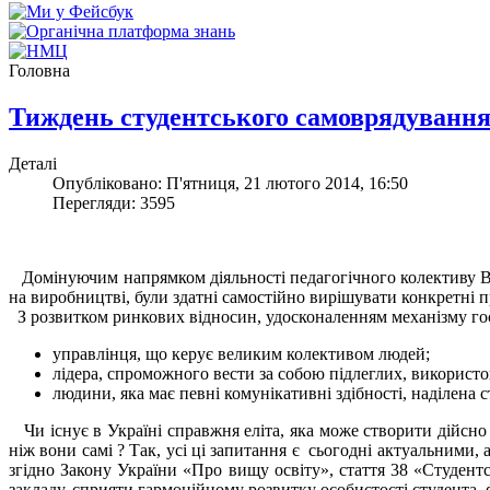
Головна
Тиждень студентського самоврядуванн
Деталі
Опубліковано: П'ятниця, 21 лютого 2014, 16:50
Перегляди: 3595
Домінуючим напрямком діяльності педагогічного колективу В
на виробництві, були здатні самостійно вирішувати конкретні 
З розвитком ринкових відносин, удосконаленням механізму госп
управлінця, що керує великим колективом людей;
лідера, спроможного вести за собою підлеглих, використо
людини, яка має певні комунікативні здібності, наділена 
Чи існує в Україні справжня еліта, яка може створити дійсн
ніж вони самі ? Так, усі ці запитання є сьогодні актуальними, 
згідно Закону України «Про вищу освіту», стаття 38 «Студент
закладу, сприяти гармонійному розвитку особистості студента