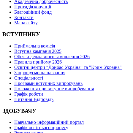
Академічна доброчесність
Протидія корупції
Благодійний фонд
Контакти
Мапа сайту
ВСТУПНИКУ
Приймальна комісія
Вступна кампанія 2025
Обсяги державного замовлення 2026
Правила прийому 2026
Освітні центри “Донбас-Україна” та "Крим-Україна"
Запрошуємо на навчання
Спеціальності
Програми вступних випробувань
Положення про вступне випробування
Графік роботи
Питання-Відповідь
ЗДОБУВАЧУ
Навчально-інформаційний портал
Графік освітнього процесу
Розклад занять