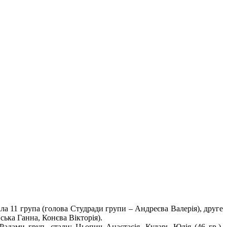
 11 група (голова Студради групи – Андреєва Валерія), друге
ська Ганна, Конєва Вікторія).
дами груп, стали: Цьопич Анастасія, Кударь Юлія (46 гр.),