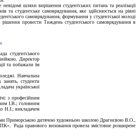
відомі шляхи вирішення студентських питань та реалізації
нів та студентське самоврядування, яке здійснюється на рівні
тудентського самоврядування, формування у студентської молоді
то рішення провести Тиждень студентського самоврядування в
я
ада студентського
інійкою. Директор
ції та побажали їм
оледжі. Навчальна
 занять, студенти
ладача української
чі: з професійним
им І.В.; головним
 Н.І.; викладачем
ачами Приморською дитячою художньою школою Драгнєвою В.О.,
я АПК». Рада правового виховання провела змістовне розширене