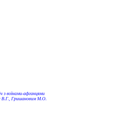
ч з воїнами-афганцями
 В.Г., Гришановим М.О.