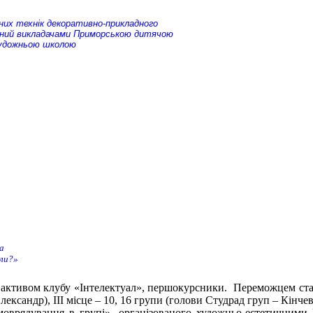
них технік декоративно-прикладного
ний викладачами Приморською дитячою
удожньою школою
да
оли?»
активом клубу «Інтелектуал», першокурсники. Переможцем стала
ксандр), ІІІ місце – 10, 16 групи (голови Студрад груп – Кінчев
рядування в групі», організованого художньо-естетичними Ра