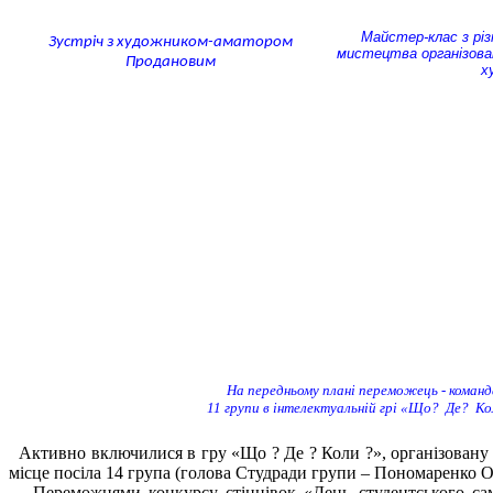
Майстер-клас з різ
Зустріч з художником-аматором
мистецтва організова
Продановим
х
На передньому плані переможець - коман
11 групи в інтелектуальній грі «Що? Де? К
Активно включилися в гру «Що ? Де ? Коли ?», організовану 
місце посіла 14 група (голова Студради групи – Пономаренко Оле
Переможцями конкурсу стіннівок «День студентського самов