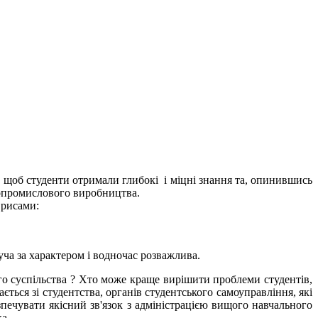
об студенти отримали глибокі і міцні знання та, опинившись
гропромислового виробництва.
 рисами:
уча за характером і водночас розважлива.
о суспільства ? Хто може краще вирішити проблеми студентів,
ється зі студентства, органів студентського самоуправління, які
печувати якісний зв'язок з адміністрацією вищого навчального
ка.