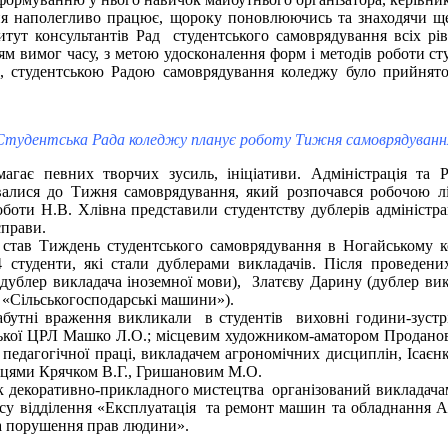
наполегливо працює, щороку поновлюючись та знаходячи ще не
титут консультантів Рад студентського самоврядування всіх рів
ням вимог часу, з метою удосконалення форм і методів роботи с
тей, студентською Радою самоврядування коледжу було прийня
Студентська Рада коледжу планує роботу Тижня самоврядуванн
агає певних творчих зусиль, ініціативи. Адміністрація та Р
валися до Тижня самоврядування, який розпочався робочою л
боти Н.В. Хлівна представили студентству дублерів адміністра
справи.
став Тиждень студентського самоврядування в Ногайському к
 студенти, які стали дублерами викладачів. Після проведених
дублер викладача іноземної мови), Златєву Дарину (дублер вик
 «Сільськогосподарські машини»).
утні враження викликали в студентів виховні години-зустрі
ької ЦРЛ Машко Л.О.; місцевим художником-аматором Проданов
агогічної праці, викладачем агрономічних дисциплін, Ісаєнко
анцями Крячком В.Г., Гришановим М.О.
нік декоративно-прикладного мистецтва організований виклад
 курсу відділення «Експлуатація та ремонт машин та обладнанн
ма порушення прав людини».