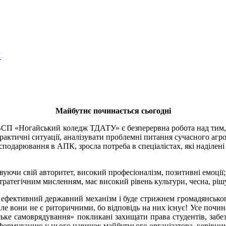
я
Майбутнє починається сьогодні
СП «Ногайський коледж ТДАТУ» є безперервна робота над тим, щ
практичні ситуації, аналізувати проблемні питання сучасного а
одарювання в АПК, зросла потреба в спеціалістах, які наділені
вуючи свій авторитет, високий професіоналізм, позитивні емоції;
стратегічним мисленням, має високий рівень культури, чесна, ріш
о ефективний державний механізм і буде стрижнем громадянськог
але вони не є риторичними, бо відповідь на них існує! Усе почина
ське самоврядування» покликані захищати права студентів, забез
, формуванню у нього навичок майбутнього організатора, керівни