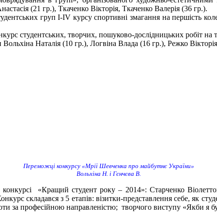
стасія (21 гр.), Ткаченко Вікторія, Ткаченко Валерія (36 гр.).
дентських груп І-ІV курсу спортивні змагання на першість коле
урс студентських, творчих, пошуково-дослідницьких робіт на 
хіна Наталія (10 гр.), Логвіна Влада (16 гр.), Режко Вікторія (16
Переможці конкурсу «Мрії Шевченка про майбутнє України»
Вольхіна Н. і Гєнчєва В.
 конкурсі «Кращий студент року – 2014»: Старченко Віолетто
курс складався з 5 етапів: візитки-представлення себе, як студе
боти за професійною направленістю; творчого виступу «Якби я бу