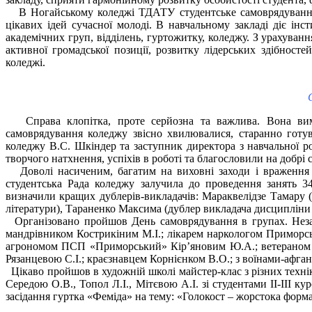
В Ногайському коледжі ТДАТУ студентське самоврядування 
цікавих ідей сучасної молоді. В навчальному закладі діє інс
академічних груп, відділень, гуртожитку, коледжу. З урахуван
активної громадської позиції, розвитку лідерських здібнос
коледжі.
Справа клопітка, проте серйозна
та важлива. Вона вим
самоврядування коледжу звісно хвилювалися, старанно готу
коледжу В.С. Шкіндер та заступник директора з навчальної ро
творчого натхнення, успіхів в роботі та благословили на добрі 
Доволі насиченим, багатим на виховні заходи і враження 
студентська Рада коледжу залучила до проведення занять 34
визначили кращих дублерів-викладачів: Мараквелідзе Тамару (
літератури), Тараненко Максима (дублер викладача дисципліни
Організовано пройшов День самоврядування в групах. Незаб
мандрівником Кострикіним М.І.; лікарем наркологом Приморс
агрономом ПСП «Приморський» Кір’яновим Ю.А.; ветераном пед
Рязанцевою С.І.; краєзнавцем Корнієнком В.О.; з воїнами-афг
Цікаво пройшов в художній школі майстер-клас з різних тех
Середою О.В., Топол Л.І., Мітєвою А.І. зі студентами ІІ-ІІІ
засідання гуртка «Феміда» на тему: «Голокост – жорстока фор