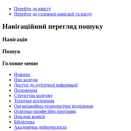
Перейти до вмісту
Перейти до головної навігації та входу
Навігаційний перегляд пошуку
Навігація
Пошук
Головне меню
Новини
Про коледж
Доступ до публічної інформації
Положення
Структура коледжу
Технічне відділення
Організаційно-технологічне відділення
Освітньо-професійні програми
Циклові комісії
Бібліотека
Академічна доброчесність