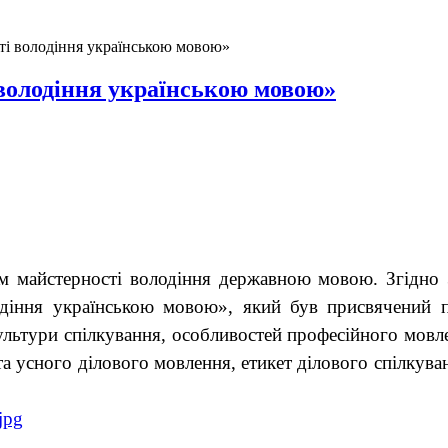
ті володіння українською мовою»
володіння українською мовою»
м майстерності володіння державною мовою. Згідно
лодіння українською мовою», який був присвячений 
культури спілкування, особливостей професійного мов
 усного ділового мовлення, етикет ділового спілкува