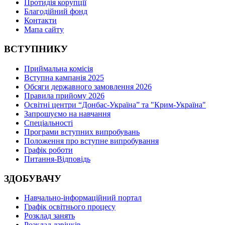
Протидія корупції
Благодійний фонд
Контакти
Мапа сайту
ВСТУПНИКУ
Приймальна комісія
Вступна кампанія 2025
Обсяги державного замовлення 2026
Правила прийому 2026
Освітні центри “Донбас-Україна” та "Крим-Україна"
Запрошуємо на навчання
Спеціальності
Програми вступних випробувань
Положення про вступне випробування
Графік роботи
Питання-Відповідь
ЗДОБУВАЧУ
Навчально-інформаційний портал
Графік освітнього процесу
Розклад занять
Розклад дзвінків