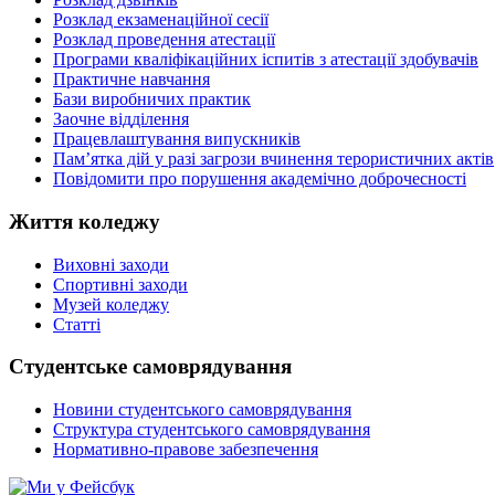
Розклад екзаменаційної сесії
Розклад проведення атестації
Програми кваліфікаційних іспитів з атестації здобувачів
Практичне навчання
Бази виробничих практик
Заочне відділення
Працевлаштування випускників
Пам’ятка дій у разі загрози вчинення терористичних актів
Повідомити про порушення академічно доброчесності
Життя коледжу
Виховні заходи
Спортивні заходи
Музей коледжу
Статті
Студентське самоврядування
Новини студентського самоврядування
Структура студентського самоврядування
Нормативно-правове забезпечення